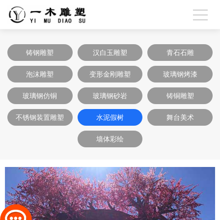
铸钢雕塑
汉白玉雕塑
青石石雕
泡沫雕塑
变形金刚雕塑
玻璃钢烤漆
玻璃钢仿铜
玻璃钢砂岩
铸铜雕塑
不锈钢装置雕塑
水泥假树
舞台美术
墙体彩绘