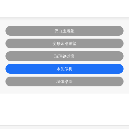
汉白玉雕塑
变形金刚雕塑
玻璃钢砂岩
水泥假树
墙体彩绘