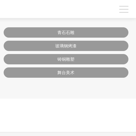
青石石雕
玻璃钢烤漆
铸铜雕塑
舞台美术