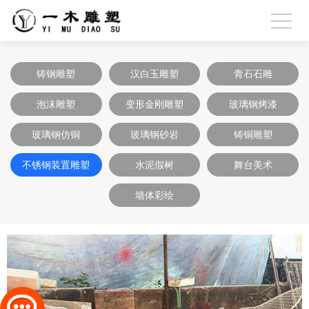
铸钢雕塑
汉白玉雕塑
青石石雕
泡沫雕塑
变形金刚雕塑
玻璃钢烤漆
玻璃钢仿铜
玻璃钢砂岩
铸铜雕塑
不锈钢装置雕塑
水泥假树
舞台美术
墙体彩绘